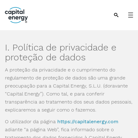
Nota:
este
sitio
web
incluye
un
I. Política de privacidade e
sistema
proteção de dados
de
accesibilidad.
A proteção da privacidade e o cumprimento do
regulamento de proteção de dados são uma grande
preocupação para a Capital Energy, S.L.U. (doravante
“Capital Energy”). Como tal, e para conferir
transparência ao tratamento dos seus dados pessoais,
explicaremos a seguir como o fazemos.
O utilizador da página
https://capitalenergy.com
adiante “a página Web”, fica informado sobre o
tratamento dos dados fornecidos à Capital Energy