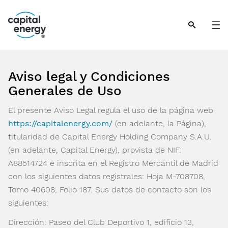
Nota:
este
sitio
web
incluye
un
Aviso legal y Condiciones
sistema
Generales de Uso
de
El presente Aviso Legal regula el uso de la página web
accesibilidad.
https://capitalenergy.com/
(en adelante, la Página),
titularidad de Capital Energy Holding Company S.A.U.
(en adelante, Capital Energy), provista de NIF:
A88514724 e inscrita en el Registro Mercantil de Madrid
con los siguientes datos registrales: Hoja M-708708,
Tomo 40608, Folio 187. Sus datos de contacto son los
siguientes:
Dirección: Paseo del Club Deportivo 1, edificio 13,