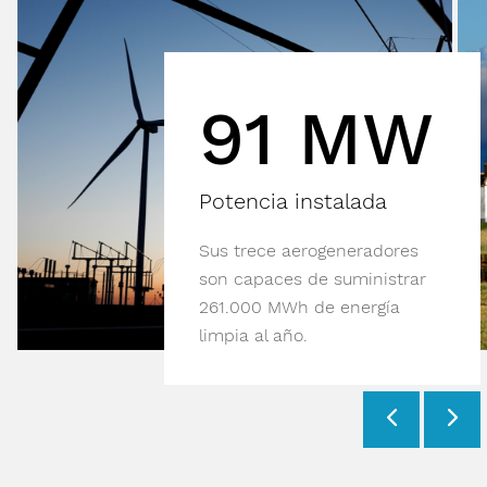
91 MW
Potencia instalada
Sus trece aerogeneradores
son capaces de suministrar
261.000 MWh de energía
limpia al año.