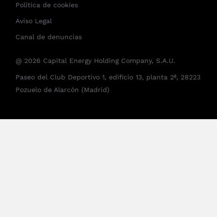
Política de cookies
Aviso Legal
Canal de denuncias
@ 2026 Capital Energy Holding Company, S.A.U.
Paseo del Club Deportivo 1, edificio 13, planta 2ª, 28223
Pozuelo de Alarcón (Madrid)