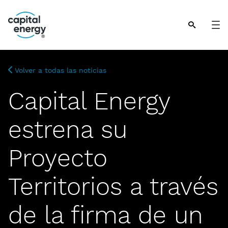
Nota:
este
sitio
web
incluye
Volver a todas las noticias
un
sistema
Capital Energy
de
accesibilidad.
estrena su
Proyecto
Territorios a través
de la firma de un