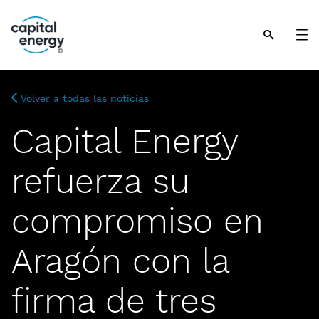
Nota:
este
sitio
web
incluye
Volver a todas las noticias
un
sistema
Capital Energy
de
accesibilidad.
refuerza su
compromiso en
Aragón con la
firma de tres